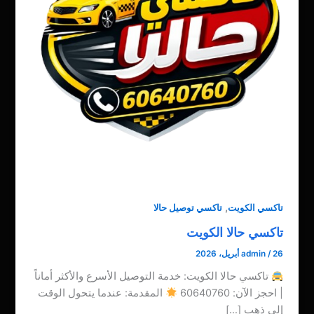
,
تاكسي الكويت
تاكسي توصيل حالا
تاكسي حالا الكويت
26 أبريل، 2026
/
admin
تاكسي حالا الكويت: خدمة التوصيل الأسرع والأكثر أماناً
| احجز الآن: 60640760
المقدمة: عندما يتحول الوقت
إلى ذهب […]