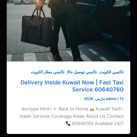
,
,
تاكسي الكويت
تاكسي توصيل حالا
تاكسي مطار الكويت
Delivery Inside Kuwait Now | Fast Taxi
Service 60640760
12 مارس، 2026
/
admin
Kuwait Taxi
<!doctype html> ← Back to Home
Halan Services Coverage Areas About Us Contact
60640760 Available 24/7