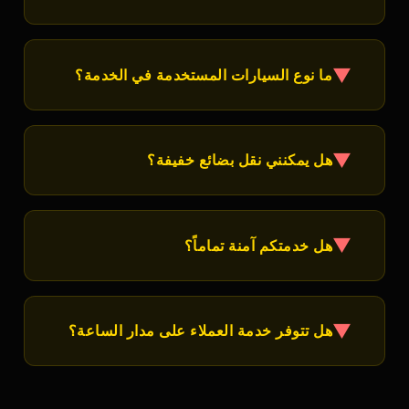
قليلة من طلبك.
بكل تأكيد! جميع سائقينا مختارون بعناية ولديهم خبرة طويلة
في الرحلات الطويلة. يتلقون تدريب مستمر على معايير
▼
ما نوع السيارات المستخدمة في الخدمة؟
السلامة والخدمة المتميزة.
نستخدم سيارات حديثة ومريحة مع تكييف ممتاز ومقاعد
عالية الجودة. جميع السيارات مجهزة بأحدث أنظمة الأمان
▼
هل يمكنني نقل بضائع خفيفة؟
والسلامة.
نعم، نوفر نقل البضائع الخفيفة مثل الحقائب والصناديق
الصغيرة. للبضائع الثقيلة أو الكبيرة، يرجى التواصل معنا
▼
هل خدمتكم آمنة تماماً؟
على
60640760
لمناقشة الخيارات.
أمانك هو أولويتنا الأولى! نستخدم أحدث وسائل الأمان،
والسائقون مدربون على أعلى معايير السلامة. لدينا تأمين
▼
هل تتوفر خدمة العملاء على مدار الساعة؟
شامل على جميع الرحلات.
نعم! فريق دعم العملاء متاح 24/7 على الرقم
60640760
.
نحن هنا لمساعدتك في أي وقت من الليل أو النهار.