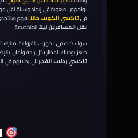
وفقاً لـ
تقارير اتحاد النقل الجوي الدولي
، ف
يواجهون صعوبة في إيجاد وسيلة نقل موثو
في
تاكسي الكويت حالاً
نفهم هالتحدي 
نقل المسافرين ليلاً
المتخصصة.
سواء كنت في الجهراء، الفروانية، مبارك ال
جاهز يوصلك للمطار بكل راحة وأمان. بالإض
تاكسي رحلات الفجر
للي رحلاتهم في ال
ل