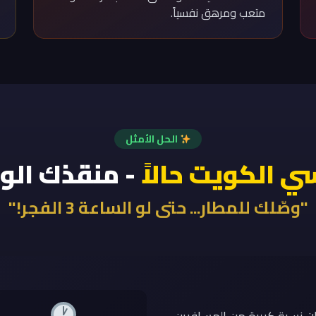
متعب ومرهق نفسياً.
الحل الأمثل
ي الكويت حالاً
- منقذك الوح
"وصّلك للمطار... حتى لو الساعة 3 الفجر!"