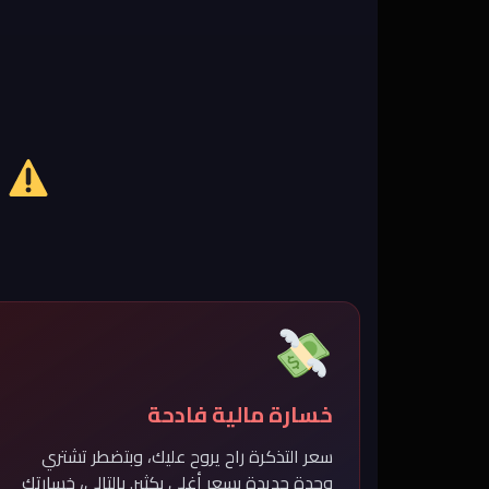
ش
خسارة مالية فادحة
سعر التذكرة راح يروح عليك، وبتضطر تشتري
وحدة جديدة بسعر أغلى بكثير. بالتالي، خسارتك