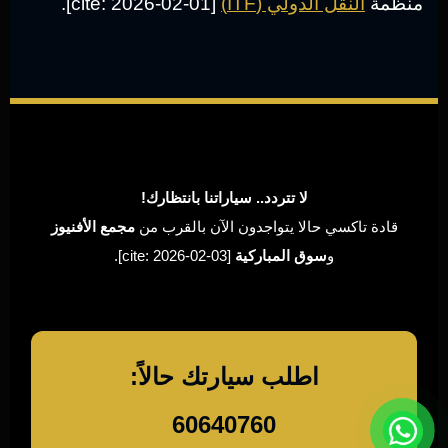
منظمة
النقل الدولي (ITF)
[cite: 2026-02-01].
لا تتردد.. سياراتنا بانتظارك!
قادة تاكسي حالا يتواجدون الآن بالقرب من
مجمع الأفنيوز
و
سوق المباركية
[cite: 2026-02-03].
اطلب سيارتك حالاً:
60640760