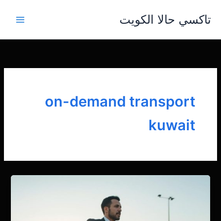
خطي
تاكسي حالا الكويت
لى
لمحتوى
on-demand transport
kuwait