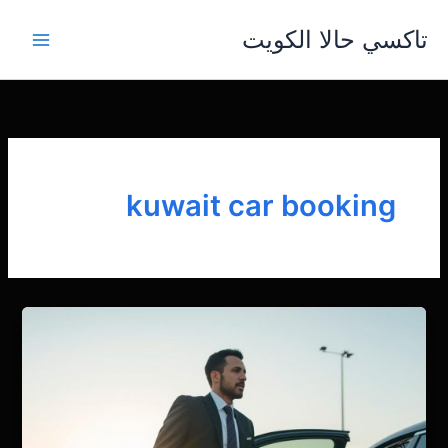
خطي
تاكسي حالا الكويت
لى
لمحتوى
kuwait car booking