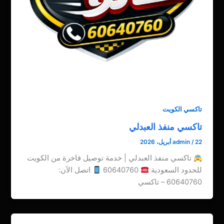
تاكسي الكويت
تاكسي منفذ العبدلي
22 أبريل، 2026
/
admin
تاكسي منفذ العبدلي | خدمة توصيل فاخرة من الكويت
للحدود السعودية
60640760
اتصل الآن:
60640760 – تاكسي