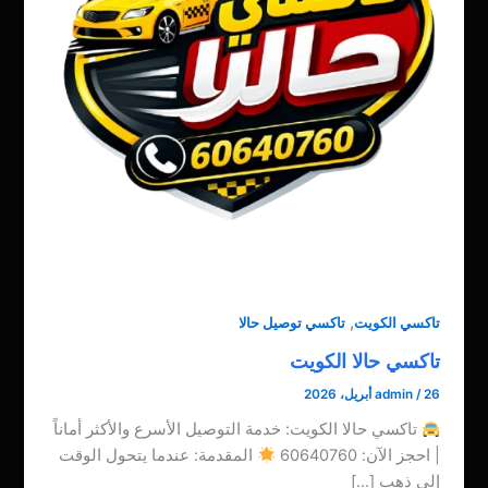
,
تاكسي الكويت
تاكسي توصيل حالا
تاكسي حالا الكويت
26 أبريل، 2026
/
admin
تاكسي حالا الكويت: خدمة التوصيل الأسرع والأكثر أماناً
| احجز الآن: 60640760
المقدمة: عندما يتحول الوقت
إلى ذهب […]