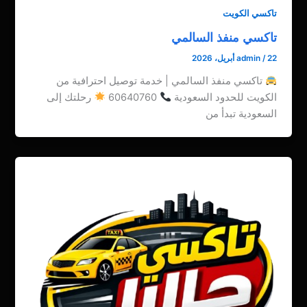
تاكسي الكويت
تاكسي منفذ السالمي
22 أبريل، 2026
/
admin
تاكسي منفذ السالمي | خدمة توصيل احترافية من
الكويت للحدود السعودية
60640760
رحلتك إلى
السعودية تبدأ من