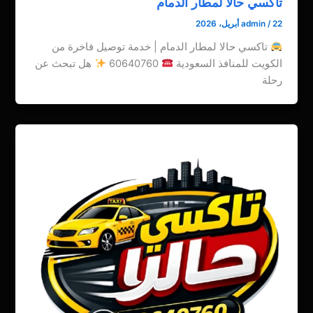
تاكسي حالا لمطار الدمام
22 أبريل، 2026
/
admin
تاكسي حالا لمطار الدمام | خدمة توصيل فاخرة من
الكويت للمنافذ السعودية
60640760
هل تبحث عن
رحلة